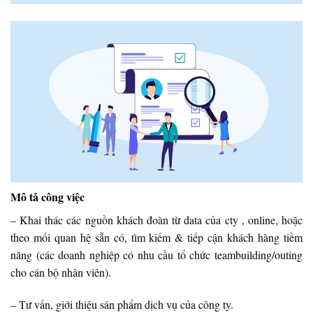
Mô tả công việc
– Khai thác các nguồn khách đoàn từ data của cty , online, hoặc
theo mối quan hệ sẵn có, tìm kiếm & tiếp cận khách hàng tiềm
năng (các doanh nghiệp có nhu cầu tổ chức teambuilding/outing
cho cán bộ nhân viên).
– Tư vấn, giới thiệu sản phẩm dịch vụ của công ty.